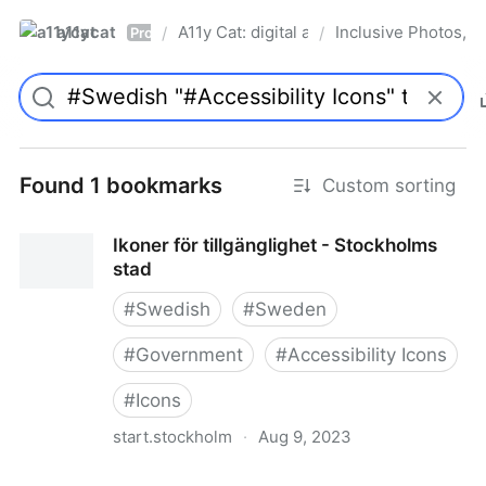
a11ycat
A11y Cat: digital accessibility resources
Inclusive Photos, Il
/
/
Pro
Found 1 bookmarks
Custom sorting
Ikoner för tillgänglighet - Stockholms
stad
#
Swedish
#
Sweden
#
Government
#
Accessibility Icons
#
Icons
start.stockholm
·
Aug 9, 2023
Ikoner för tillgänglighet - Stockholms stad